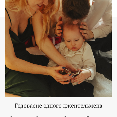
Годовасие одного джентельмена